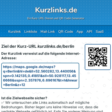
Kurzlinks.de
Ein Kurz-URL Dienst und QR-Code Generator.
Kurzlink
Linkliste
Mail-Link
QR-Code
App
API
SaaS
Ziel der Kurz-URL
kurzlinks.de/berlin
Der Kurzlink verweist auf die folgende Internet-
Adresse:
https://maps.google.de/maps?
q=Berlin&hl=de&ll=52.560282,13.440056&
spn=0.142135,0.41851&sll=50.928117,13.45
6666&sspn=2.357876,6.696167&t=h&hnear
=Berlin&z=12
Ist die Zielwebseite sicher?
✅ Wir untersuchen alle Links automatisch auf mögliche
Bedrohungen. Bisher liegen uns keine Hinweise vor, dass die
verlinkte Webseite gefährlich ist. Falls Sie anderer Meinung sind,