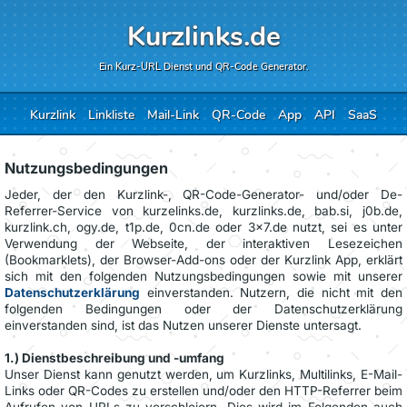
Kurzlinks.de
Ein Kurz-URL Dienst und QR-Code Generator.
Kurzlink
Linkliste
Mail-Link
QR-Code
App
API
SaaS
Nutzungsbedingungen
Jeder, der den Kurzlink-, QR-Code-Generator- und/oder De-
Referrer-Service von kurzelinks.de, kurzlinks.de, bab.si, j0b.de,
kurzlink.ch, ogy.de, t1p.de, 0cn.de oder 3x7.de nutzt, sei es unter
Verwendung der Webseite, der interaktiven Lesezeichen
(Bookmarklets), der Browser-Add-ons oder der Kurzlink App, erklärt
sich mit den folgenden Nutzungsbedingungen sowie mit unserer
Datenschutzerklärung
einverstanden. Nutzern, die nicht mit den
folgenden Bedingungen oder der Datenschutzerklärung
einverstanden sind, ist das Nutzen unserer Dienste untersagt.
1.) Dienstbeschreibung und -umfang
Unser Dienst kann genutzt werden, um Kurzlinks, Multilinks, E-Mail-
Links oder QR-Codes zu erstellen und/oder den HTTP-Referrer beim
Aufrufen von URLs zu verschleiern. Dies wird im Folgenden auch