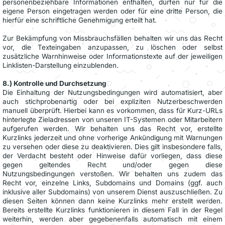
personenbeziehbare Informationen enthalten, dürfen nur für die
eigene Person eingetragen werden oder für eine dritte Person, die
hierfür eine schriftliche Genehmigung erteilt hat.
Zur Bekämpfung von Missbrauchsfällen behalten wir uns das Recht
vor, die Texteingaben anzupassen, zu löschen oder selbst
zusätzliche Warnhinweise oder Informationstexte auf der jeweiligen
Linklisten-Darstellung einzublenden.
8.) Kontrolle und Durchsetzung
Die Einhaltung der Nutzungsbedingungen wird automatisiert, aber
auch stichprobenartig oder bei expliziten Nutzerbeschwerden
manuell überprüft. Hierbei kann es vorkommen, dass für Kurz-URLs
hinterlegte Zieladressen von unseren IT-Systemen oder Mitarbeitern
aufgerufen werden. Wir behalten uns das Recht vor, erstellte
Kurzlinks jederzeit und ohne vorherige Ankündigung mit Warnungen
zu versehen oder diese zu deaktivieren. Dies gilt insbesondere falls,
der Verdacht besteht oder Hinweise dafür vorliegen, dass diese
gegen geltendes Recht und/oder gegen diese
Nutzungsbedingungen verstoßen. Wir behalten uns zudem das
Recht vor, einzelne Links, Subdomains und Domains (ggf. auch
inklusive aller Subdomains) von unserem Dienst auszuschließen. Zu
diesen Seiten können dann keine Kurzlinks mehr erstellt werden.
Bereits erstellte Kurzlinks funktionieren in diesem Fall in der Regel
weiterhin, werden aber gegebenenfalls automatisch mit einem