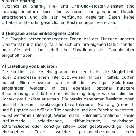
5.3) File-Sharing
Kurzlinks zu Share-, File- und One-Click-Hoster-Diensten sind
zulässig, insofern diese den weiteren hier genannten Regeln
entsprechen und die zur Verfügung gestellten Daten keine
Urheberrechte oder gesetzlichen Bestimmungen verletzen.
6.) Eingabe personenbezogener Daten
Die Eingabe personenbezogener Daten bei der Nutzung unserer
Dienste ist nur zulässig, falls es sich um Ihre eigenen Daten handelt
oder Sie sich eine schriftliche Einwilligung der Dateninhaber
eingeholt haben.
7.) Erstellung von Linklisten
Die Funktion zur Erstellung von Linklisten bietet die Möglichkeit,
jeder Zieladresse einen Titel zuzuweisen. In das Titelfeld dürfen
ausschließlich Hinweise zum Inhalt der jeweiligen Zieladresse
eingetragen werden. In das ebenfalls optional nutzbare
Beschreibungsfeld dürfen nur Inhalte eingetragen werden, die den
Kontext der Linkliste erläutern. Die bereits genannten Bestimmungen
hinsichtlich einer unzulässigen bzw. tolerierten Nutzung (siehe 4.
und 5.) gelten auch für die Titelangaben und den Beschreibungstext.
Es ist weiterhin untersagt, Werbeinhalte, Falschinformationen sowie
irreführende, beleidigende, diffamierende, sexistische,
extremistische oder sonstige sitten- oder gesetzeswidrige Texte
einzugeben. Texte, welche personenbezogene oder