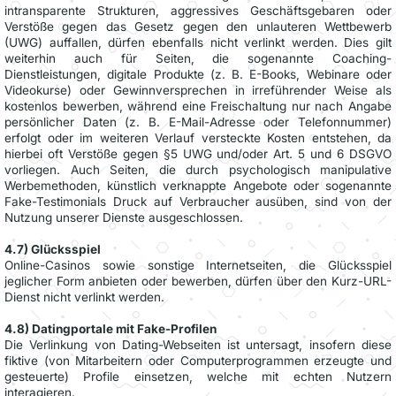
intransparente Strukturen, aggressives Geschäftsgebaren oder
Verstöße gegen das Gesetz gegen den unlauteren Wettbewerb
(UWG) auffallen, dürfen ebenfalls nicht verlinkt werden. Dies gilt
weiterhin auch für Seiten, die sogenannte Coaching-
Dienstleistungen, digitale Produkte (z. B. E-Books, Webinare oder
Videokurse) oder Gewinnversprechen in irreführender Weise als
kostenlos bewerben, während eine Freischaltung nur nach Angabe
persönlicher Daten (z. B. E-Mail-Adresse oder Telefonnummer)
erfolgt oder im weiteren Verlauf versteckte Kosten entstehen, da
hierbei oft Verstöße gegen §5 UWG und/oder Art. 5 und 6 DSGVO
vorliegen. Auch Seiten, die durch psychologisch manipulative
Werbemethoden, künstlich verknappte Angebote oder sogenannte
Fake-Testimonials Druck auf Verbraucher ausüben, sind von der
Nutzung unserer Dienste ausgeschlossen.
4.7) Glücksspiel
Online-Casinos sowie sonstige Internetseiten, die Glücksspiel
jeglicher Form anbieten oder bewerben, dürfen über den Kurz-URL-
Dienst nicht verlinkt werden.
4.8) Datingportale mit Fake-Profilen
Die Verlinkung von Dating-Webseiten ist untersagt, insofern diese
fiktive (von Mitarbeitern oder Computerprogrammen erzeugte und
gesteuerte) Profile einsetzen, welche mit echten Nutzern
interagieren.