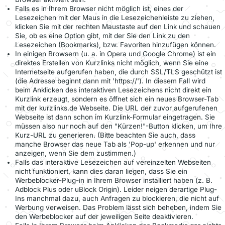
Falls es in Ihrem Browser nicht möglich ist, eines der
Lesezeichen mit der Maus in die Lesezeichenleiste zu ziehen,
klicken Sie mit der rechten Maustaste auf den Link und schauen
Sie, ob es eine Option gibt, mit der Sie den Link zu den
Lesezeichen (Bookmarks), bzw. Favoriten hinzufügen können.
In einigen Browsern (u. a. in Opera und Google Chrome) ist ein
direktes Erstellen von Kurzlinks nicht möglich, wenn Sie eine
Internetseite aufgerufen haben, die durch SSL/TLS geschützt ist
(die Adresse beginnt dann mit 'https://'). In diesem Fall wird
beim Anklicken des interaktiven Lesezeichens nicht direkt ein
Kurzlink erzeugt, sondern es öffnet sich ein neues Browser-Tab
mit der kurzlinks.de Webseite. Die URL der zuvor aufgerufenen
Webseite ist dann schon im Kurzlink-Formular eingetragen. Sie
müssen also nur noch auf den "Kürzen!"-Button klicken, um Ihre
Kurz-URL zu generieren. (Bitte beachten Sie auch, dass
manche Browser das neue Tab als 'Pop-up' erkennen und nur
anzeigen, wenn Sie dem zustimmen.)
Falls das interaktive Lesezeichen auf vereinzelten Webseiten
nicht funktioniert, kann dies daran liegen, dass Sie ein
Werbeblocker-Plug-in in Ihrem Browser installiert haben (z. B.
Adblock Plus oder uBlock Origin). Leider neigen derartige Plug-
Ins manchmal dazu, auch Anfragen zu blockieren, die nicht auf
Werbung verweisen. Das Problem lässt sich beheben, indem Sie
den Werbeblocker auf der jeweiligen Seite deaktivieren.